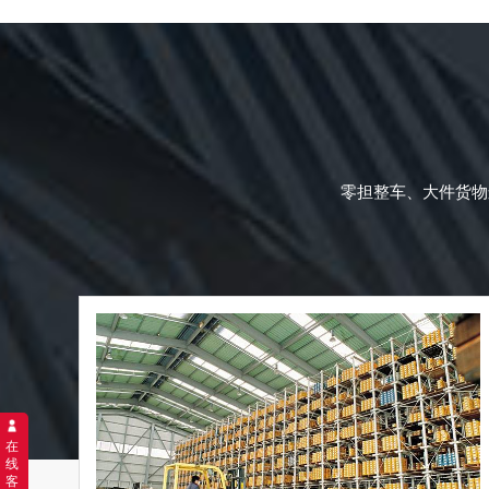
零担整车、大件货物
在
线
客