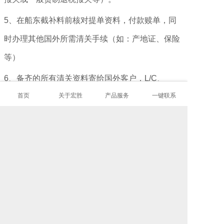
5、在船东截补料前核对提单资料，付款赎单，同
时办理其他国外所需清关手续（如：产地证、保险
等）
6、备齐的所有清关资料寄给国外客户，L/C、
首页
关于宏胜
产品服务
一键联系
D/A、D/P等交银行，国外客户安排清关提货。
（只要您一个电话，把资料传到我司，我司马上
帮您操作一切的流程，让您轻轻松松完成海运流
程。）
上一个：综合物流解决方案
下一个：服装海运拼箱到英格兰南安普顿