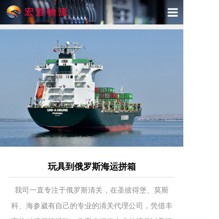
宏 胜 物 流
首页
关于宏胜
产品与服务
精品专线
物流展示
新闻动态
玩具到俄罗斯海运拼箱
联系我们
我司一直专注于俄罗斯清关，在圣彼得堡、莫斯
科、海参崴有自己的专业的清关代理公司，凭借丰