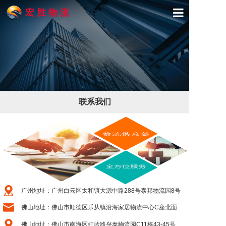
宏 胜 物 流
首页
关于宏胜
产品与服务
联系我们
精品专线
物流展示
新闻动态
联系我们
广州地址：广州白云区太和镇大源中路288号泰邦物流园8号
佛山地址：佛山市顺德区乐从镇沿海家居物流中心C座北面
03仓
佛山地址：佛山市南海区虹岭路兴泰物流园C11栋43-45号