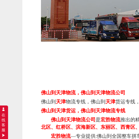
佛山
到天津
物流，
佛山
到
天津
物流
公司
佛山到
天津
物流专线
，
佛山
到
天津
货运专线
佛山
到
天津
货运
，
佛山到
天津
物流专线
在
佛山到
天津
物流公司
是
宏胜物流
推出的
线
客
北区、红桥区、滨海新区、东丽区、西青区
服
宏胜物流
—专业提供:佛山到全国整车拼