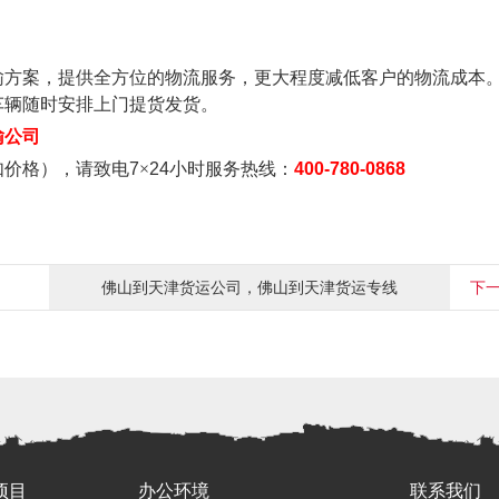
输方案，
提供
全方位的物流服务
，
更大程度减低客户的物流成本
车
辆
随时安排上门提货
发货
。
输公司
如价格），请致电
7
×
24
小时服务热线：
400-780-0868
佛山到天津货运公司，佛山到天津货运专线
下
项目
办公环境
联系我们