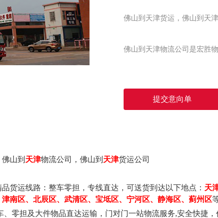
佛山到天津货运，佛山到天津
佛山到天津物流公司是宏胜
提交意向单
，佛山到
天津
物流公司，佛山到
天津
货运公司
精品货运线路
：
整车零担，专线直达
，可送货到达以下地点：
天
、津南区、北辰区、武清区、宝坻区、宁河区、静海区、蓟州区
车、零担及大件物品直达运输
，
门对门
一站物流
服务
,安全快捷
，