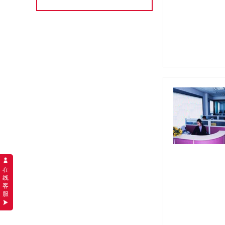
在
线
客
服