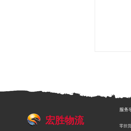
服务
宏胜物流
零担