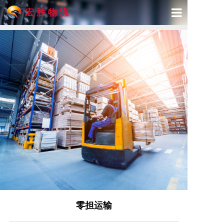
宏 胜 物 流
首页
关于宏胜
产品与服务
精品专线
物流展示
新闻动态
联系我们
零担运输