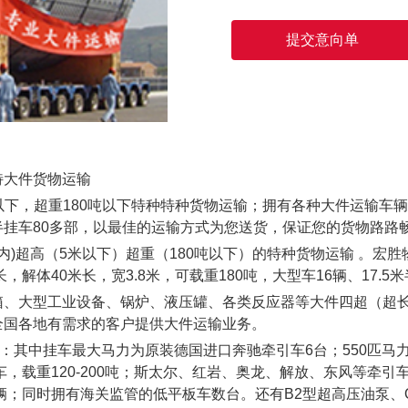
提交意向单
特大件货物运输
米以下，超重180吨以下特种特种货物运输；拥有各种大件运输车
挂车80多部，以最佳的运输方式为您送货，保证您的货物路路
内)超高（5米以下）超重（180吨以下）的特种货物运输 。宏
，解体40米长，宽3.8米，可载重180吨，大型车16辆、17.5
、大型工业设备、锅炉、液压罐、各类反应器等大件四超（超长
全国各地有需求的客户提供大件运输业务。
其中挂车最大马力为原装德国进口奔驰牵引车6台；550匹马力配
载重120-200吨；斯太尔、红岩、奥龙、解放、东风等牵引车；平板
8辆；同时拥有海关监管的低平板车数台。还有B2型超高压油泵、