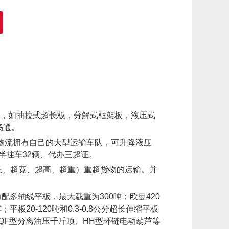
辆，如抽拉式超长板，分解式框架板，液压式
畅通。
胜物流拥有自己的大型运输车队，可升降液压
米半挂车32辆、代办三超证。
、超宽、超高、超重）重超货物的运输。并
多轴线平板，最大载重为300吨；欧曼420
20-120吨和0.3-0.8公分超长伸缩平板
QF型分离油压千斤顶、HH型环链电动葫芦等